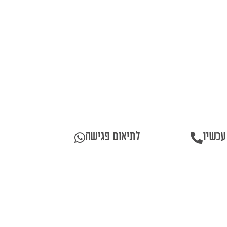
יה מגשימים אירועים של
פעם בחיים,
קולינריה
ים תיכונית משובחת,
רהיבה וצוות שעושה את
הפרטים הקטנים.
 עכשיו
לתיאום פגישה