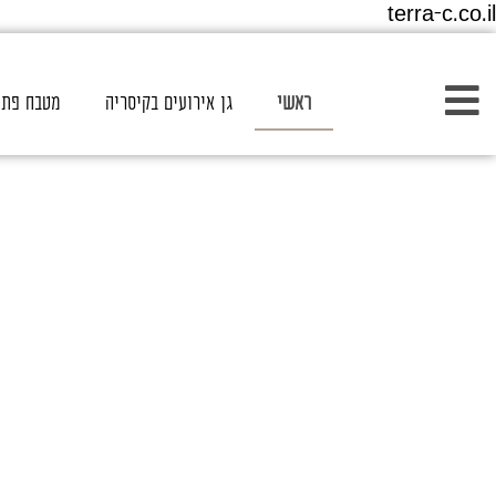
terra-c.co.il
ראשי
גן אירועים בקיסריה
מטבח פתו
לאירו